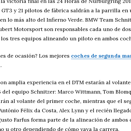
la victoria final en las 24 Horas de Nürburgring 201
T3 y 21 pilotos de fábrica saldrán a la parrilla en 
 en lo más alto del Infierno Verde. BMW Team Schn
ubert Motorsport son responsables cada uno de dos
 los tres equipos alineando un piloto en ambos coc
es de ocasión? Los mejores
coches de segunda ma
.
con amplia experiencia en el DTM estarán al volante
el equipo Schnitzer: Marco Wittmann, Tom Blomqv
rán al volante del primer coche, mientras que el s
António Félix da Costa, Alex Lynn y el recién llega
usto Farfus forma parte de la alineación de ambos 
no u otro dependiendo de cómo vaya la carrera.