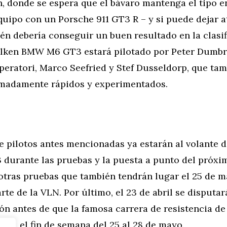
, donde se espera que el bávaro mantenga el tipo e
quipo con un Porsche 911 GT3 R – y si puede dejar a
én debería conseguir un buen resultado en la clasi
Falken BMW M6 GT3 estará pilotado por Peter Dumbr
peratori, Marco Seefried y Stef Dusseldorp, que ta
emadamente rápidos y experimentados.
e pilotos antes mencionadas ya estarán al volante d
urante las pruebas y la puesta a punto del próxim
tras pruebas que también tendrán lugar el 25 de ma
rte de la VLN. Por último, el 23 de abril se disputa
ión antes de que la famosa carrera de resistencia de
ha el fin de semana del 25 al 28 de mayo.