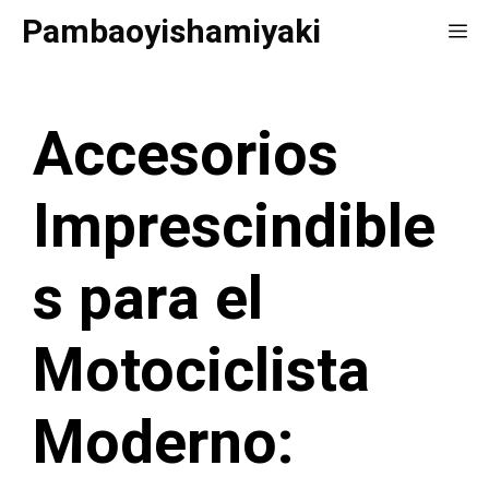
Saltar
Pambaoyishamiyaki
Me
al
contenido
Accesorios
Imprescindible
s para el
Motociclista
Moderno: