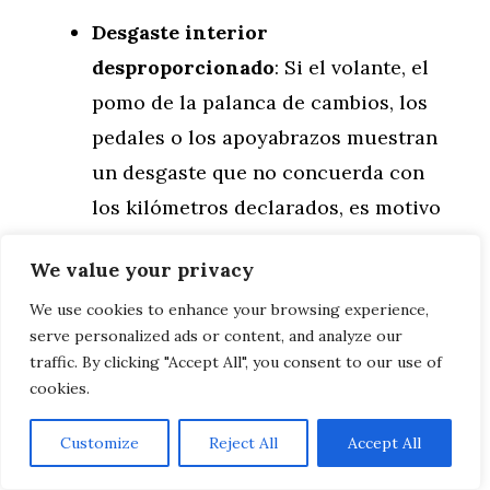
Desgaste interior
desproporcionado
: Si el volante, el
pomo de la palanca de cambios, los
pedales o los apoyabrazos muestran
un desgaste que no concuerda con
los kilómetros declarados, es motivo
de sospecha.
We value your privacy
Discordancia en el historial de ITV
:
We use cookies to enhance your browsing experience,
Las revisiones de la Inspección
serve personalized ads or content, and analyze our
Técnica de Vehículos quedan
traffic. By clicking "Accept All", you consent to our use of
registradas, y en ellas consta el
cookies.
kilometraje en cada fecha de revisión.
Customize
Reject All
Accept All
Si el coche tiene 80.000 km
declarados hoy pero en la última ITV