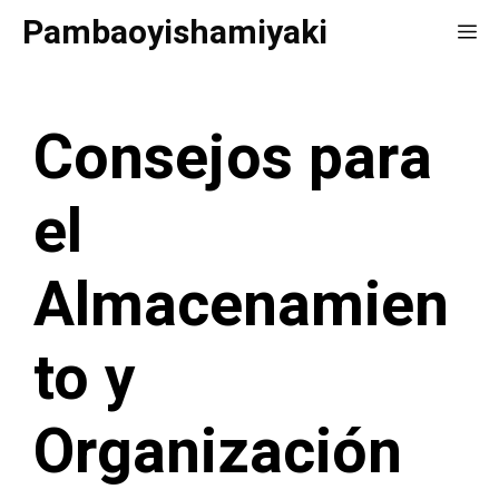
Saltar
Pambaoyishamiyaki
Me
al
contenido
Consejos para
el
Almacenamien
to y
Organización