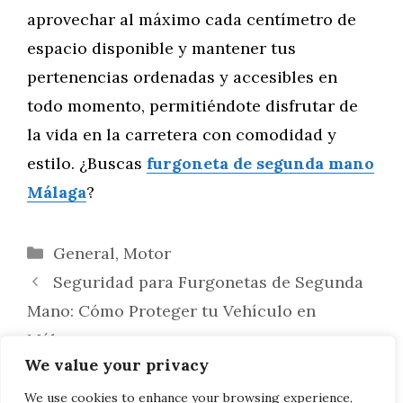
aprovechar al máximo cada centímetro de
espacio disponible y mantener tus
pertenencias ordenadas y accesibles en
todo momento, permitiéndote disfrutar de
la vida en la carretera con comodidad y
estilo. ¿Buscas
furgoneta de segunda mano
Málaga
?
Categorías
General
,
Motor
Seguridad para Furgonetas de Segunda
Mano: Cómo Proteger tu Vehículo en
Málaga
We value your privacy
Instalación de Sistemas de Energía Solar
en Furgonetas de Ocasión: Para los Amantes
We use cookies to enhance your browsing experience,