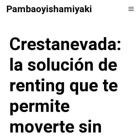
Saltar
Pambaoyishamiyaki
Me
al
contenido
Crestanevada:
la solución de
renting que te
permite
moverte sin