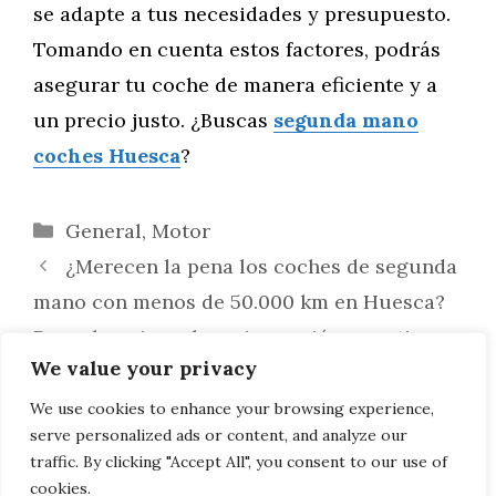
se adapte a tus necesidades y presupuesto.
Tomando en cuenta estos factores, podrás
asegurar tu coche de manera eficiente y a
un precio justo. ¿Buscas
segunda mano
coches Huesca
?
Categorías
General
,
Motor
¿Merecen la pena los coches de segunda
mano con menos de 50.000 km en Huesca?
Descubre si son la mejor opción para ti
We value your privacy
¿Cómo impacta la inflación en el precio
de los coches usados en Huesca? Descubre
We use cookies to enhance your browsing experience,
serve personalized ads or content, and analyze our
los efectos y cómo adaptarte
traffic. By clicking "Accept All", you consent to our use of
cookies.