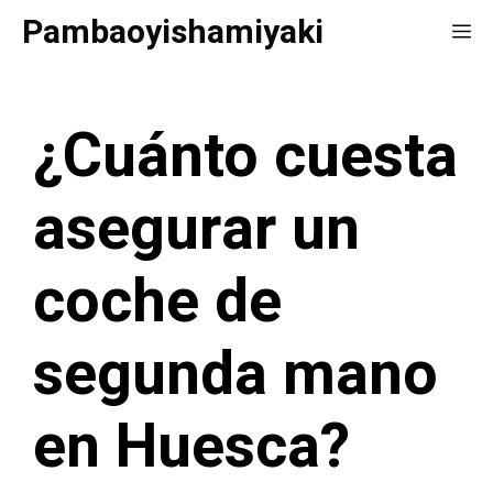
Saltar
Pambaoyishamiyaki
Me
al
contenido
¿Cuánto cuesta
asegurar un
coche de
segunda mano
en Huesca?