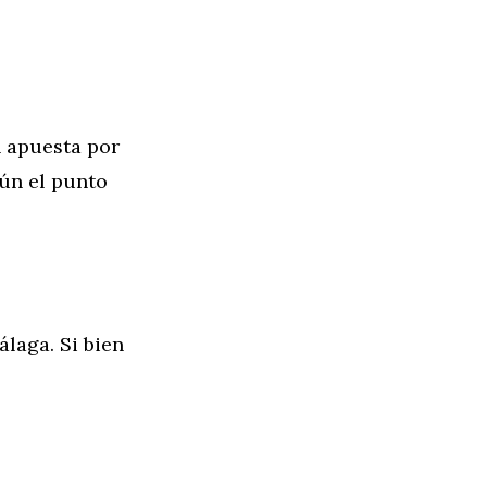
n apuesta por
gún el punto
laga. Si bien