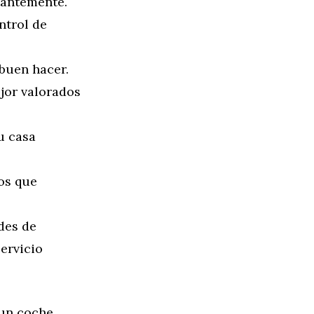
tantemente.
ntrol de
 buen hacer.
jor valorados
u casa
os que
des de
servicio
un coche