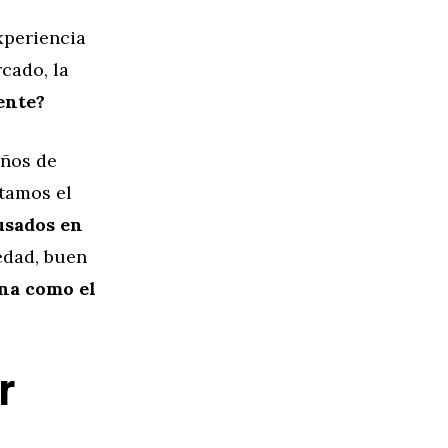
periencia
cado, la
ente?
años de
tamos el
usados en
edad, buen
na como el
r