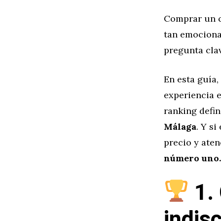
Comprar un c
tan emociona
pregunta cla
En esta guía,
experiencia 
ranking defin
Málaga
. Y s
precio y aten
número uno.
1. 
indis