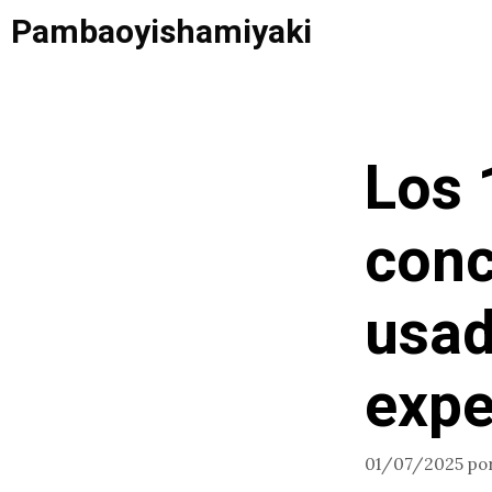
Saltar
Pambaoyishamiyaki
al
contenido
Los 
conc
usad
expe
01/07/2025
po