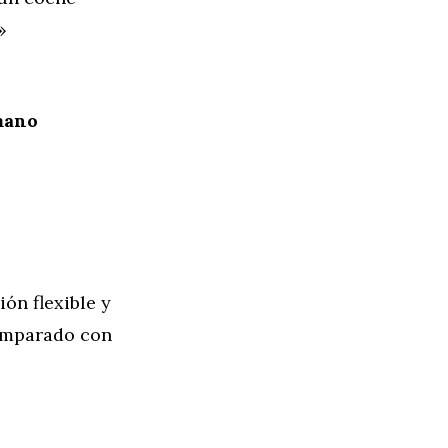
»
mano
ón flexible y
comparado con