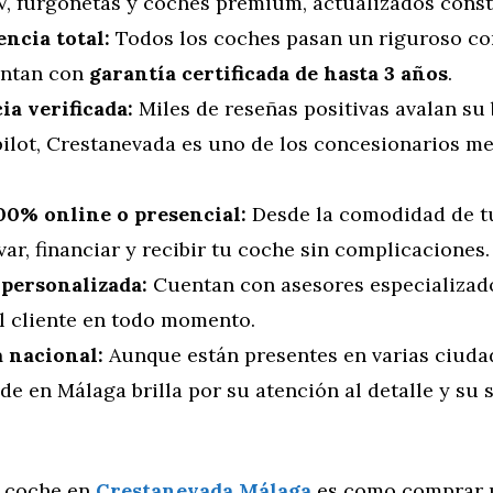
V, furgonetas y coches premium, actualizados cons
ncia total:
Todos los coches pasan un riguroso co
entan con
garantía certificada de hasta 3 años
.
ia verificada:
Miles de reseñas positivas avalan su
ilot, Crestanevada es uno de los concesionarios me
0% online o presencial:
Desde la comodidad de t
ar, financiar y recibir tu coche sin complicaciones.
personalizada:
Cuentan con asesores especializad
 cliente en todo momento.
 nacional:
Aunque están presentes en varias ciuda
de en Málaga brilla por su atención al detalle y su 
 coche en
Crestanevada Málaga
es como comprar 