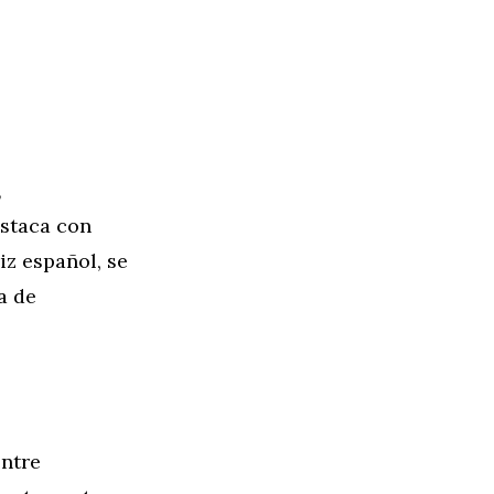
,
estaca con
iz español, se
a de
entre