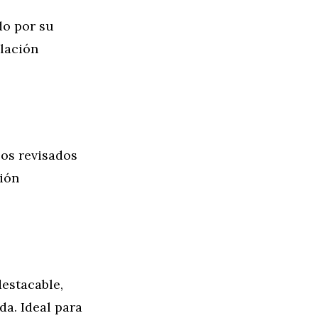
do por su
elación
los revisados
ción
estacable,
a. Ideal para