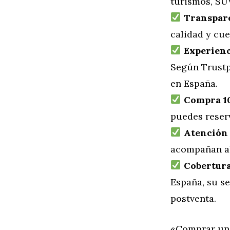
turismos, SU
Transpare
calidad y cu
Experienc
Según Trustp
en España.
Compra 10
puedes reserv
Atención 
acompañan al
Cobertura
España, su se
postventa.
«Comprar un