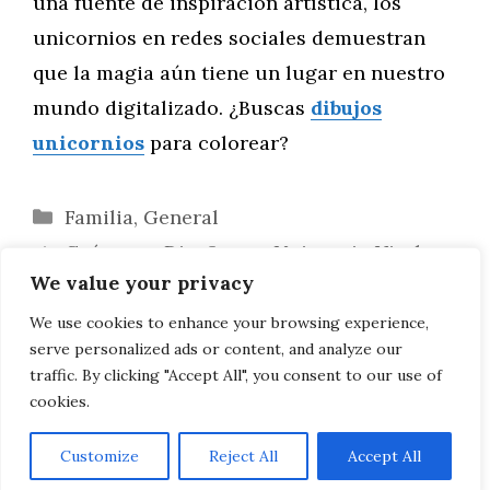
una fuente de inspiración artística, los
unicornios en redes sociales demuestran
que la magia aún tiene un lugar en nuestro
mundo digitalizado. ¿Buscas
dibujos
unicornios
para colorear?
Categorías
Familia
,
General
Guía para Diseñar un Unicornio Viral en
We value your privacy
TikTok
Diseña Unicornios con Influencia de la
We use cookies to enhance your browsing experience,
serve personalized ads or content, and analyze our
Cultura Pop
traffic. By clicking "Accept All", you consent to our use of
cookies.
Customize
Reject All
Accept All
AVISO LEGAL, POLITICA DE PRIVACIDAD, COOKIES