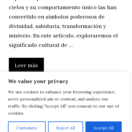
cielos y su comportamiento único las han
convertido en símbolos poderosos de
divinidad, sabiduría, transformación y
misterio. En este artículo, exploraremos el
significado cultural de …
Leer más
We value your privacy
We use cookies to enhance your browsing experience,
serve personalized ads or content, and analyze our
Página
Página
Página
Página
Página
←
Anterior
1
2
3
4
…
34
Siguiente
→
traffic. By clicking "Accept All", you consent to our use of
cookies.
Customize
Reject All
Accept All
AVISO LEGAL, POLITICA DE PRIVACIDAD, COOKIES