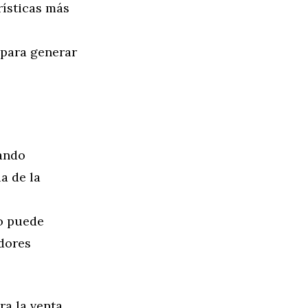
rísticas más
 para generar
nando
a de la
to puede
adores
ra la venta