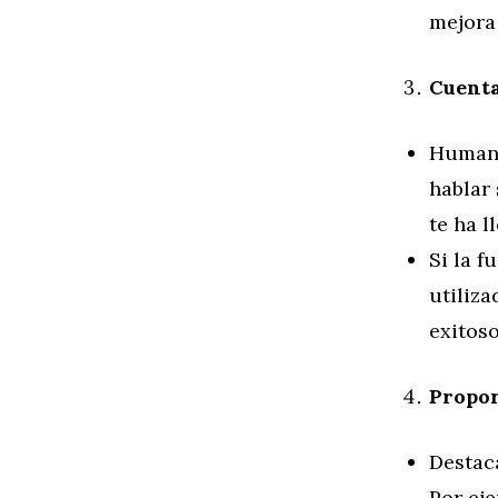
mejora
Cuenta
Humani
hablar 
te ha l
Si la f
utiliza
exitoso
Propor
Destaca
Por eje