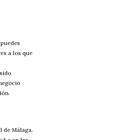
, puedes
res a los que
 sido
 negocio
ión.
l de Málaga.
ad o en las