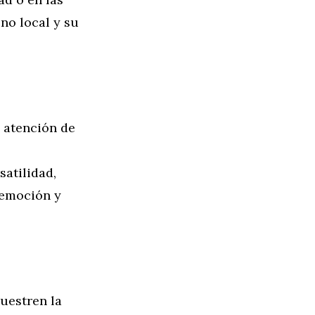
eno local y su
a atención de
satilidad,
 emoción y
uestren la