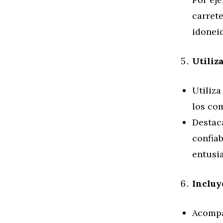
carrete
idonei
Utiliz
Utiliza
los co
Destaca
confia
entusi
Incluy
Acompa