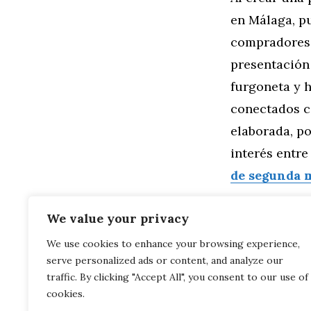
en Málaga, pu
compradores 
presentación 
furgoneta y 
conectados co
elaborada, p
interés entr
de segunda 
Categorías
General
,
Mo
We value your privacy
Evolución d
We use cookies to enhance your browsing experience,
de Precios
serve personalized ads or content, and analyze our
Cómo Fotogr
para Destacar t
traffic. By clicking "Accept All", you consent to our use of
cookies.