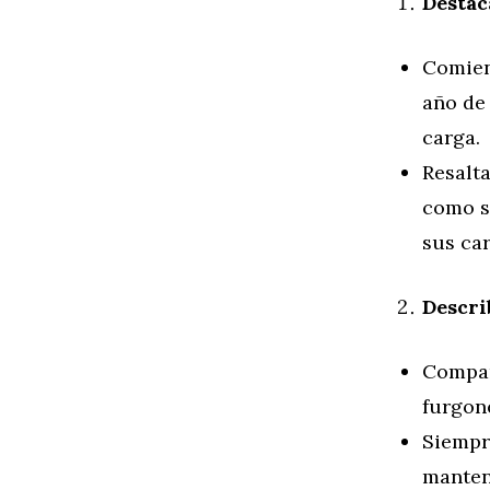
Destac
Comien
año de 
carga.
Resalta
como s
sus car
Descri
Compar
furgone
Siempre
manten