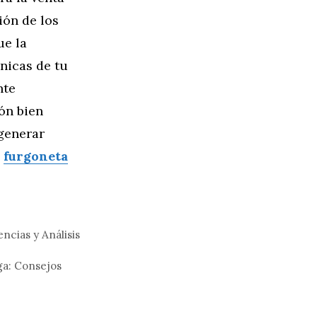
ión de los
ue la
nicas de tu
nte
ón bien
 generar
s
furgoneta
cias y Análisis
ga: Consejos