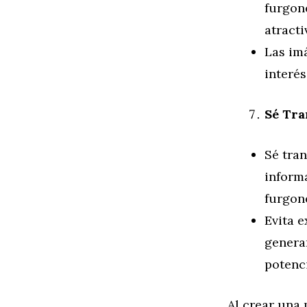
furgone
atracti
Las im
interés
Sé Tra
Sé tra
informa
furgon
Evita e
genera
potenci
Al crear una 