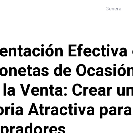
General
entación Efectiva
onetas de Ocasió
 la Venta: Crear u
oria Atractiva para
pradores