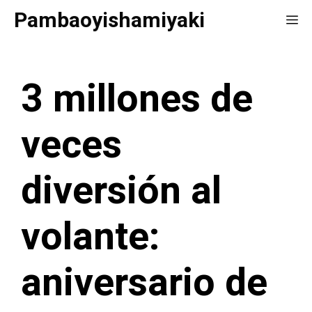
Saltar
Pambaoyishamiyaki
Me
al
contenido
3 millones de
veces
diversión al
volante:
aniversario de