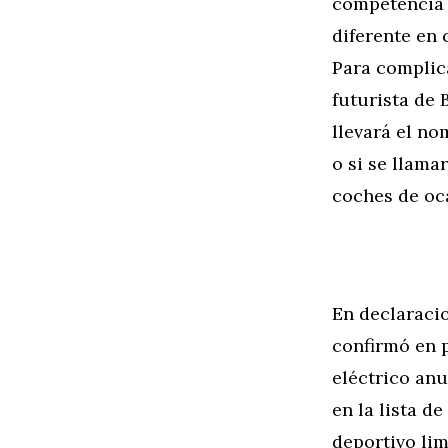
competencia r
diferente en 
Para complica
futurista de 
llevará el no
o si se llama
coches de oc
En declaracio
confirmó en p
eléctrico anu
en la lista d
deportivo li