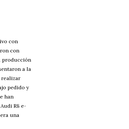
ivo con
tron con
na producción
sentaron a la
 realizar
ajo pedido y
se han
 Audi R8 e-
iera una