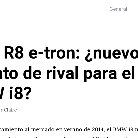
General
 R8 e-tron: ¿nuev
to de rival para el
 i8?
or
Claire
zamiento al mercado en verano de 2014, el BMW i8 n