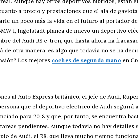
eal. Aunque hay otros deportivos híbridos, están e
cuanto a precio y prestaciones que el ala de gaviot
rle un poco más la vida en el futuro al portador d
BMW i, Ingolstadt planea de nuevo un deportivo eléc
mbre del Audi R8 e-tron, que hasta ahora ha fracasa
rá de otra manera, es algo que todavía no se ha dec
asión? Los mejores
coches de segunda mano
en Cr
nes al Auto Express británico, el jefe de Audi, Ruper
ersona que el deportivo eléctrico de Audi seguirá 
nciado para 2018 y que, por tanto, se encuentra bas
e tareas pendientes. Aunque todavía no hay detalles 
mpio de Audi, el R8, que lleva mucho tiempo funcio