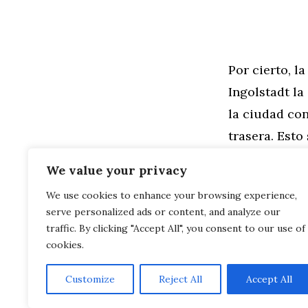
Por cierto, l
Ingolstadt la
la ciudad con
trasera. Esto
2013, también
We value your privacy
We use cookies to enhance your browsing experience,
Categorías
General
,
Mo
serve personalized ads or content, and analyze our
Vídeo: Rauno
BMW X7 G07: 
traffic. By clicking "Accept All", you consent to our use of
cookies.
Customize
Reject All
Accept All