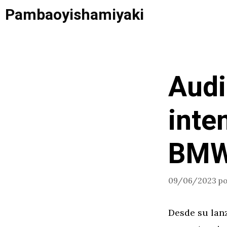
Saltar
Pambaoyishamiyaki
al
contenido
Audi
inten
BMW
09/06/2023
p
Desde su lan