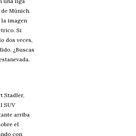
n una liga
a de Múnich.
e la imagen
trico. Si
do dos veces,
idido. ¿Buscas
estanevada.
t Stadler,
al SUV
tante arriba
sobre el
nando con