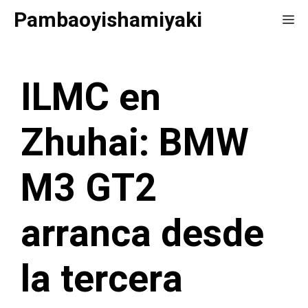
Saltar
Pambaoyishamiyaki
Me
al
contenido
ILMC en
Zhuhai: BMW
M3 GT2
arranca desde
la tercera